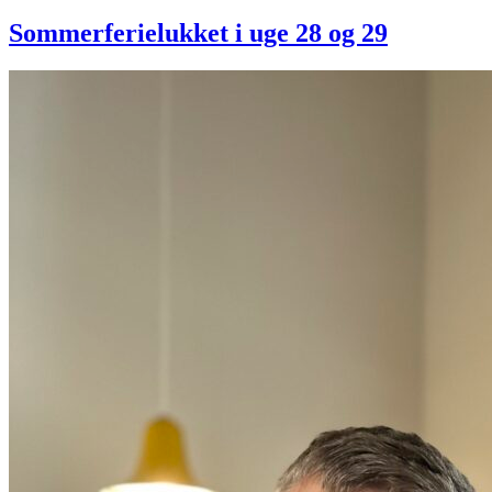
Sommerferielukket i uge 28 og 29