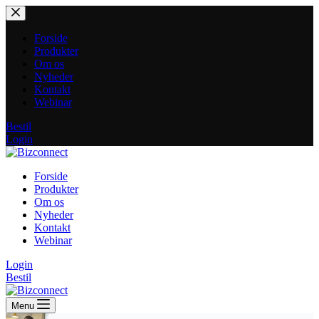
Fortsæt
til
indhold
Forside
Produkter
Om os
Nyheder
Kontakt
Webinar
Bestil
Login
Forside
Produkter
Om os
Nyheder
Kontakt
Webinar
Login
Bestil
Menu