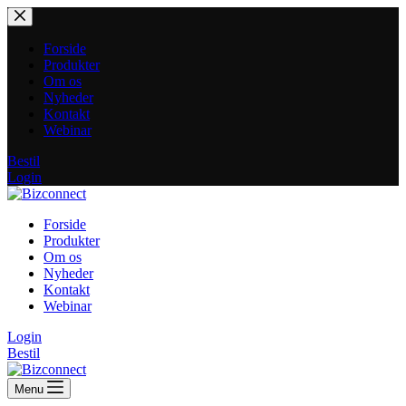
Fortsæt
til
indhold
Forside
Produkter
Om os
Nyheder
Kontakt
Webinar
Bestil
Login
Forside
Produkter
Om os
Nyheder
Kontakt
Webinar
Login
Bestil
Menu